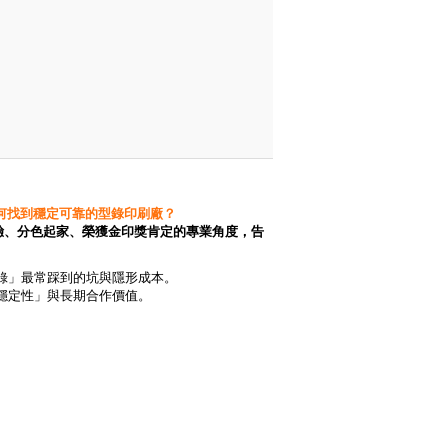
何找到穩定可靠的型錄印刷廠？
經驗、分色起家、榮獲金印獎肯定的專業角度，告
錄」最常踩到的坑與隱形成本。
穩定性」與長期合作價值。
如何幫您省下溝通成本並確保品質。