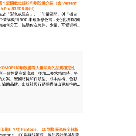
宏國數位碳粉印刷設備介紹（含 Versant
oh Pro 8320S 應用）
在於「彩色或黑白」、「印量區間」與「機台
本企業講義到 500 本短版彩色書，分別說明宏國
備如何分工，協助你在急件、少量、可變資料
KOMORI 印刷設備看大量印刷的品質穩定性
上、色彩一致性是商業底線、後加工要求精緻時，平
的方案。宏國將從印件類型、成本結構、色彩
，協助品牌、出版社與行銷採購做出更精準的
紅？從 Pantone、ICC 到樣張流程全解析
ntone、ICC 與樣張流程，協助設計師與品牌