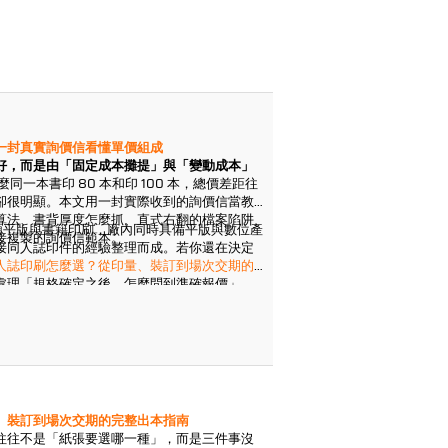
一封真實詢價信看懂單價組成
好，而是由「固定成本攤提」與「變動成本」
同一本書印 80 本和印 100 本，總價差距往
卻很明顯。本文用一封實際收到的詢價信當教
算法、書背厚度怎麼抓、直式右翻的檔案陷阱
耕紙類平版與書籍印刷，廠內同時具備平版與數位產
接複製的詢價信範本。
接同人誌印件的經驗整理而成。若你還在決定
人誌印刷怎麼選？從印量、裝訂到場次交期的
處理「規格確定之後，怎麼問到準確報價」。
、裝訂到場次交期的完整出本指南
往往不是「紙張要選哪一種」，而是三件事沒