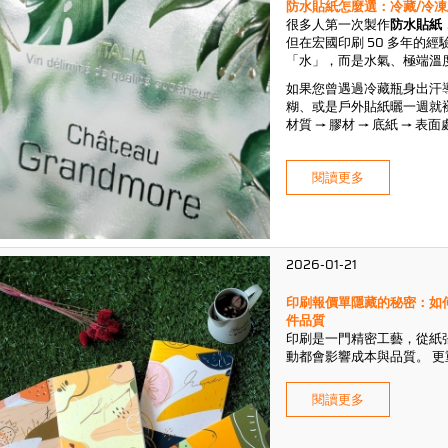
防水貼紙怎麼選：冷藏/冷凍
很多人第一次製作
防水貼紙
但在宏國印刷 50 多年的
「水」，而是水氣、極端溫
如果您曾遇過冷藏瓶身出汗導致
糊、或是戶外貼紙曬一週就
材質 → 膠材 → 底紙 →
閱讀更多
2026-01-21
印刷報價單隱藏的秘密：如
件品質
印刷是一門精密工藝，從紙
動都會影響成本與品質。 
閱讀更多