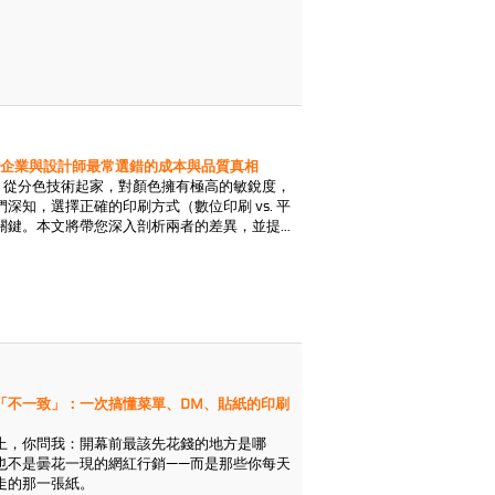
台灣企業與設計師最常選錯的成本與品質真相
，從分色技術起家，對顏色擁有極高的敏銳度，
深知，選擇正確的印刷方式（數位印刷 vs. 平
關鍵。本文將帶您深入剖析兩者的差異，並提
「不一致」：一次搞懂菜單、DM、貼紙的印刷
上，你問我：開幕前最該先花錢的地方是哪
也不是曇花一現的網紅行銷——而是那些你每天
走的那一張紙。