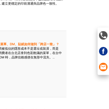
，建立更穩定的印前溝通與品牌色一致性。
P：菜單、DM、貼紙如何做到「跨店一致」？
易被低估的隱形成本不是選址或裝潢，而是
消費者在台北店拿到色彩飽滿的菜單，在台中
DM 時，品牌信賴感便在無形中流失。
，憑藉
金印獎
肯定的卓越品質與
一貫化作業
流
張時面臨的痛點。本文將為您拆解如何透過專
菜單、DM 與貼紙在跨店應用時都能達成完美的