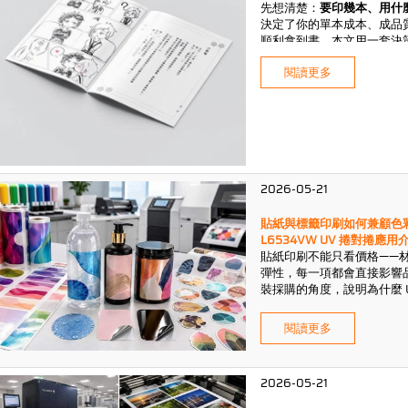
先想清楚：
要印幾本、用什
決定了你的單本成本、成品質感
順利拿到書。本文用一套決
附上送印前的自我檢查清單
閱讀更多
降到最低。
2026-05-21
貼紙與標籤印刷如何兼顧色彩、耐
L6534VW UV 捲對捲應用
貼紙印刷不能只看價格——
彈性，每一項都會直接影響
裝採購的角度，說明為什麼 
刷的主流，並介紹宏國印刷配置的 
用上能發揮最大價值。
閱讀更多
2026-05-21