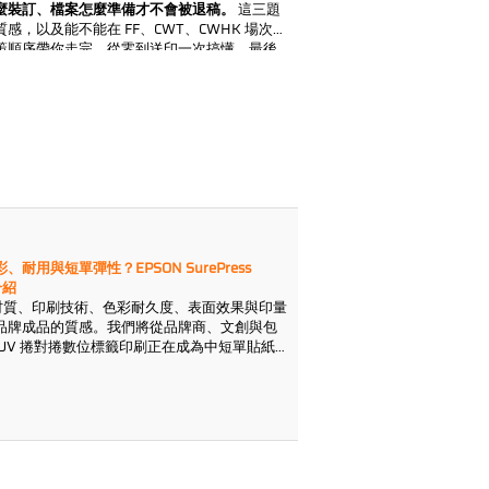
麼裝訂、檔案怎麼準備才不會被退稿。
這三題
，以及能不能在 FF、CWT、CWHK 場次前
策順序帶你走完，從零到送印一次搞懂，最後
與場次倒數時間軸，幫你把重印與趕件的風險
用與短單彈性？EPSON SurePress
介紹
材質、印刷技術、色彩耐久度、表面效果與印量
品牌成品的質感。我們將從品牌商、文創與包
UV 捲對捲數位標籤印刷正在成為中短單貼紙印
EPSON SurePress L6534VW 在哪些應