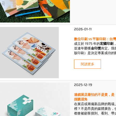
2026-01-11
數位印刷 vs 平版印刷：
成立於 1975 年的
宏國印刷
並連年榮獲
金印獎
肯定。我們
版印刷）是決定專案成功的
供最務實的選擇指南。
閱讀更多
2025-12-19
連鎖展店最怕的不是貴，是
採購眉角
在展店或籌備新品牌的戰場
裡？不是昂貴的媒體廣告，
都會被顧客摸到、看到、帶