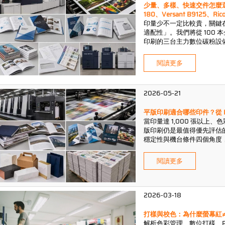
少量、多樣、快速交件怎麼選？
180、Versant B9125、Ric
印量少不一定比較貴，關鍵
適配性」。我們將從 100 
印刷的三台主力數位碳粉設
印刷中做出更划算的選擇。
閱讀更多
2026-05-21
平版印刷適合哪些印件？從 
當印量達 1,000 張以
版印刷仍是最值得優先評估
穩定性與機台條件四個角度
印刷決策。
閱讀更多
2026-03-18
打樣與校色：為什麼螢幕紅≠印刷
解析色彩管理、數位打樣、Pa