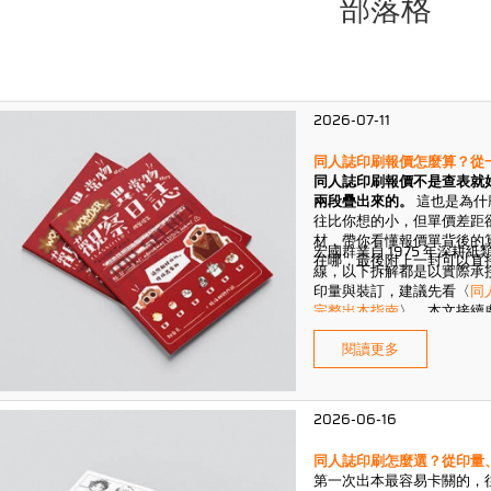
部落格
2026-07-11
同人誌印刷報價怎麼算？從
同人誌印刷報價不是查表就
兩段疊出來的。
這也是為什麼
往比你想的小，但單價差距
材，帶你看懂報價單背後的
宏國群業自 1975 年深
在哪，最後附上一封可以直
線，以下拆解都是以實際承
印量與裝訂，建議先看〈
同
完整出本指南
〉，本文接續
閱讀更多
2026-06-16
同人誌印刷怎麼選？從印量
第一次出本最容易卡關的，