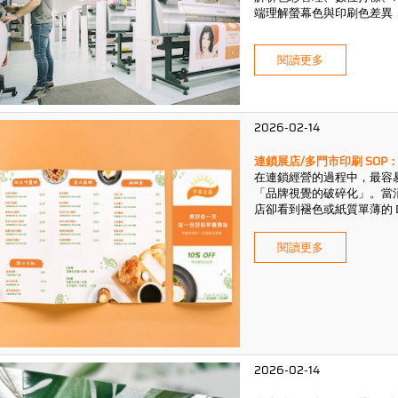
端理解螢幕色與印刷色差異
閱讀更多
2026-02-14
連鎖展店/多門市印刷 SO
在連鎖經營的過程中，最容
「品牌視覺的破碎化」。當
店卻看到褪色或紙質單薄的 
宏國印刷
深耕產業 50 餘年
程，我們深知連鎖品牌在擴
閱讀更多
業印刷 SOP，確保每一份
「一致性」。
2026-02-14