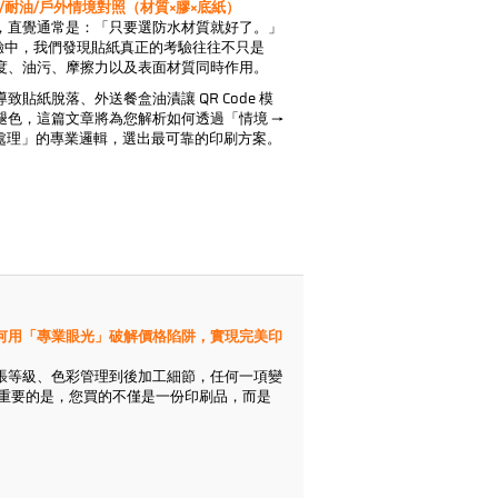
/耐油/戶外情境對照（材質×膠×底紙）
，直覺通常是：「只要選防水材質就好了。」
經驗中，我們發現貼紙真正的考驗往往不只是
度、油污、摩擦力以及表面材質同時作用。
貼紙脫落、外送餐盒油漬讓 QR Code 模
褪色，這篇文章將為您解析如何透過「情境 →
 表面處理」的專業邏輯，選出最可靠的印刷方案。
何用「專業眼光」破解價格陷阱，實現完美印
張等級、色彩管理到後加工細節，任何一項變
更重要的是，您買的不僅是一份印刷品，而是