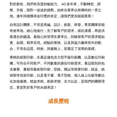
對於顏色，我們有高度的敏銳力。 40 多年來，不斷轉型、調
整、升級，面對一波波的挑戰，始終在業界佔有獨特的一席之
地。連年持續獲得金印獎的肯定，讓我們更加兢兢業業！
自有設計團隊，不管是美編、設計、創新、研發，菁英團隊皆能
有效率地、細心地進行；先了解客戶的需求，彼此溝通，再提供
最適合的建議。最核心的管理生產單位，則確保客戶的需求能如
實、如期、精準呈現。經驗的累積、以及與協力廠商長年的配
合，不管在品質、時效、與服務上，皆奠定了深厚的基礎。
專精於紙類印刷，生產設備包含大型平版印刷機、以及數位印刷
機，可符合不同客戶、不同數量的廣告印刷需求。產品類別則包
含畫冊、書籍等藝術類印刷，型錄、雜誌等商業印刷，紙盒、紙
袋類等包裝印刷，以及電子書、電子型錄、個人線上出版等數位
化加值服務。精益求精、創新求變、全力以赴，是我們的團隊理
念，更是對於客戶的永續承諾！
成長歷程