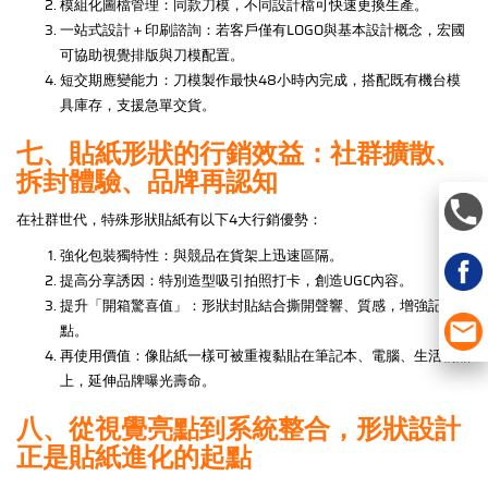
模組化圖檔管理：同款刀模，不同設計檔可快速更換生產。
一站式設計＋印刷諮詢：若客戶僅有LOGO與基本設計概念，宏國
可協助視覺排版與刀模配置。
短交期應變能力：刀模製作最快48小時內完成，搭配既有機台模
具庫存，支援急單交貨。
七、貼紙形狀的行銷效益：社群擴散、
拆封體驗、品牌再認知
在社群世代，特殊形狀貼紙有以下4大行銷優勢：
強化包裝獨特性：與競品在貨架上迅速區隔。
提高分享誘因：特別造型吸引拍照打卡，創造UGC內容。
提升「開箱驚喜值」：形狀封貼結合撕開聲響、質感，增強記憶
點。
再使用價值：像貼紙一樣可被重複黏貼在筆記本、電腦、生活物品
上，延伸品牌曝光壽命。
八、從視覺亮點到系統整合，形狀設計
正是貼紙進化的起點