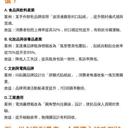
值？
A. 食品與飲料產業
案例：某手作餅乾品牌採用「波浪邊圓形封口貼紙」，提升開封儀式感與
質感。
效益：消費者拍照上傳率提高32%，封口穩定性提升，有助於冷藏運輸。
B. 化妝品與保養品產業
案例：某護膚品牌瓶身標籤改為「弧形雙肩包覆貼」，貼紙自動貼合效率
從70%提升至95%。
效益：降低人工失誤，提高瓶身包裝一致性，客訴率降低。
C. 文創與電商品牌
案例：IG貼圖品牌設計出「拼圖式貼紙組」，消費者每週收集一塊完整圖
案。
效益：品牌周邊活動黏著度提升，7日回購率翻倍。
D. 工業應用
案例：電池廠標籤改為「圓角雙向拉撕線」設計，便於品保人員開封查
驗。
效益：提升檢驗效率，無殘膠設計有利回收。