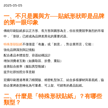
2025-05-05
一、不只是圓與方──貼紙形狀即是品牌
的第一眼印象
傳統印刷貼紙多以正方形、長方形與圓形為主，但在視覺競爭激烈的市場
中，「形狀」已經成為品牌差異化的重要武器。
特殊形狀貼紙
不僅僅是「有趣」或「創意」，對企業而言，它能：
強化品牌識別與記憶點
配合產品本體造型、容器結構設計
增加消費者互動（如撕取區、折疊、重貼）
改善貼合效率（服貼異型瓶罐）
提升社群拍照分享意願
宏國印刷透過專業刀模開版、精密軋型加工、結合多樣膠材與基底紙，協
助企業將創意轉化為可量產、可上架、可銷售的產品貼紙。
二、什麼是「特殊形狀貼紙」？有哪些
類型？