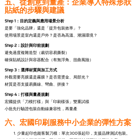
五、從創意到量產：企業導入特殊形狀
貼紙的步驟與建議
Step 1：目的定義與應用場景分析
是要「強化品牌」還是「提升包裝效率」？
使用場景是室內還是戶外？是否為高溫、潮濕環境？
Step 2：設計與印前規劃
避免過度複雜造型（裁切容易撕裂）
確保貼紙設計與容器配合（有無浮角、扭曲風險）
Step 3：選擇材質與加工方式
外觀需要亮膜還是霧膜？是否需燙金、局部光？
材質是否支援易撕線、彎曲、拼接？
Step 4：打樣與量產規劃
宏國提供「刀模打樣」與「印刷樣張」雙重試樣
小批先行驗證包裝自動線兼容性，再量產
六、宏國印刷服務中小企業的彈性方案
少量起印也能客製刀模：單次300張起印，支援品牌測試包裝。