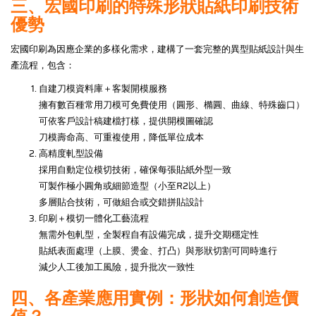
三、宏國印刷的特殊形狀貼紙印刷技術
優勢
宏國印刷為因應企業的多樣化需求，建構了一套完整的異型貼紙設計與生
產流程，包含：
自建刀模資料庫＋客製開模服務
擁有數百種常用刀模可免費使用（圓形、橢圓、曲線、特殊齒口）
可依客戶設計稿建檔打樣，提供開模圖確認
刀模壽命高、可重複使用，降低單位成本
高精度軋型設備
採用自動定位模切技術，確保每張貼紙外型一致
可製作極小圓角或細節造型（小至R2以上）
多層貼合技術，可做組合或交錯拼貼設計
印刷＋模切一體化工藝流程
無需外包軋型，全製程自有設備完成，提升交期穩定性
貼紙表面處理（上膜、燙金、打凸）與形狀切割可同時進行
減少人工後加工風險，提升批次一致性
四、各產業應用實例：形狀如何創造價