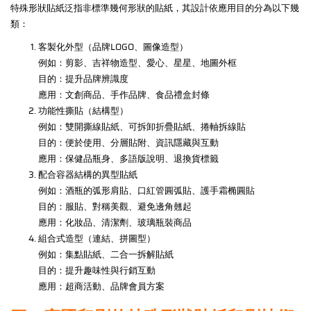
特殊形狀貼紙泛指非標準幾何形狀的貼紙，其設計依應用目的分為以下幾
類：
客製化外型（品牌LOGO、圖像造型）
例如：剪影、吉祥物造型、愛心、星星、地圖外框
目的：提升品牌辨識度
應用：文創商品、手作品牌、食品禮盒封條
功能性撕貼（結構型）
例如：雙開撕線貼紙、可拆卸折疊貼紙、捲軸拆線貼
目的：便於使用、分層貼附、資訊隱藏與互動
應用：保健品瓶身、多語版說明、退換貨標籤
配合容器結構的異型貼紙
例如：酒瓶的弧形肩貼、口紅管圓弧貼、護手霜椭圓貼
目的：服貼、對稱美觀、避免邊角翹起
應用：化妝品、清潔劑、玻璃瓶裝商品
組合式造型（連結、拼圖型）
例如：集點貼紙、二合一拆解貼紙
目的：提升趣味性與行銷互動
應用：超商活動、品牌會員方案