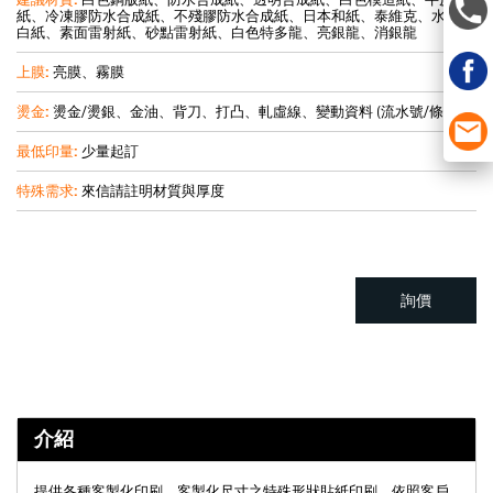
紙、冷凍膠防水合成紙、不殘膠防水合成紙、日本和紙、泰維克、水紋雅
白紙、素面雷射紙、砂點雷射紙、白色特多龍、亮銀龍、消銀龍
上膜:
亮膜、霧膜
燙金:
燙金/燙銀、金油、背刀、打凸、軋虛線、變動資料 (流水號/條碼)
最低印量:
少量起訂
特殊需求:
來信請註明材質與厚度
詢價
介紹
提供各種客製化印刷、客製化尺寸之特殊形狀貼紙印刷，依照客戶