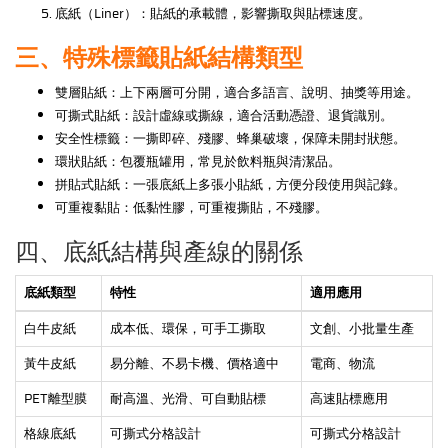
底紙（Liner）：貼紙的承載體，影響撕取與貼標速度。
三、特殊標籤貼紙結構類型
雙層貼紙：上下兩層可分開，適合多語言、說明、抽獎等用途。
可撕式貼紙：設計虛線或撕線，適合活動憑證、退貨識別。
安全性標籤：一撕即碎、殘膠、蜂巢破壞，保障未開封狀態。
環狀貼紙：包覆瓶罐用，常見於飲料瓶與清潔品。
拼貼式貼紙：一張底紙上多張小貼紙，方便分段使用與記錄。
可重複黏貼：低黏性膠，可重複撕貼，不殘膠。
四、底紙結構與產線的關係
底紙類型
特性
適用應用
白牛皮紙
成本低、環保，可手工撕取
文創、小批量生產
黃牛皮紙
易分離、不易卡機、價格適中
電商、物流
PET離型膜
耐高溫、光滑、可自動貼標
高速貼標應用
格線底紙
可撕式分格設計
可撕式分格設計