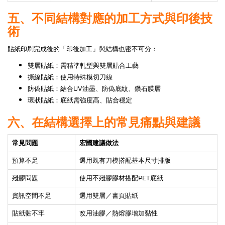
五、不同結構對應的加工方式與印後技
術
貼紙印刷完成後的「印後加工」與結構也密不可分：
雙層貼紙：需精準軋型與雙層貼合工藝
撕線貼紙：使用特殊模切刀線
防偽貼紙：結合UV油墨、防偽底紋、鑽石膜層
環狀貼紙：底紙需強度高、貼合穩定
六、在結構選擇上的常見痛點與建議
常見問題
宏國建議做法
預算不足
選用既有刀模搭配基本尺寸排版
殘膠問題
使用不殘膠膠材搭配PET底紙
資訊空間不足
選用雙層／書頁貼紙
貼紙黏不牢
改用油膠／熱熔膠增加黏性