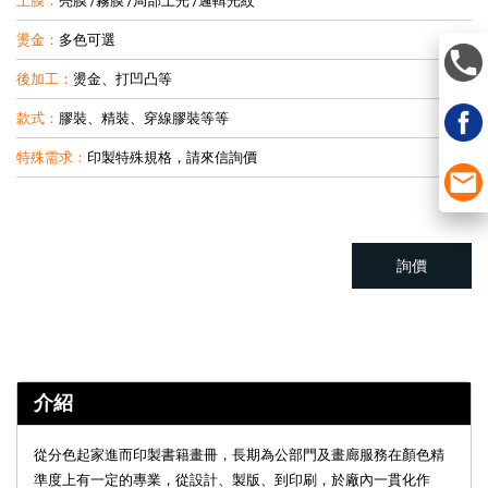
上膜：
亮膜 /霧膜 /局部上光 /邏輯光紋
燙金：
多色可選
後加工：
燙金、打凹凸等
款式：
膠裝、精裝、穿線膠裝等等
特殊需求：
印製特殊規格，請來信詢價
詢價
介紹
從分色起家進而印製書籍畫冊，長期為公部門及畫廊服務在顏色精
準度上有一定的專業，從設計、製版、到印刷，於廠內一貫化作