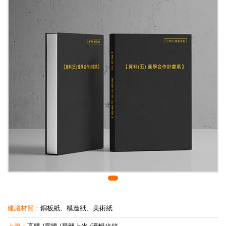
建議材質：
銅板紙、模造紙、美術紙