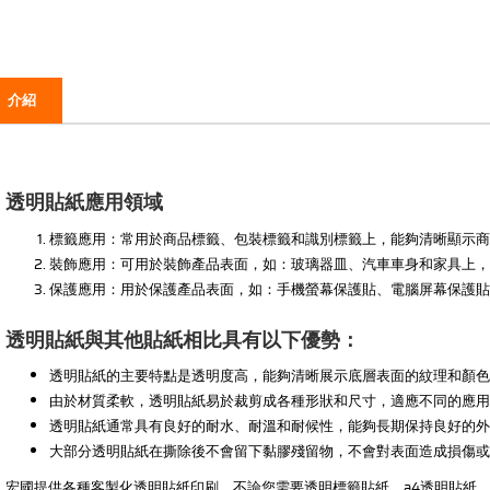
介紹
透明貼紙應用領域
標籤應用：常用於商品標籤、包裝標籤和識別標籤上，能夠清晰顯示商
裝飾應用：可用於裝飾產品表面，如：玻璃器皿、汽車車身和家具上
保護應用：用於保護產品表面，如：手機螢幕保護貼、電腦屏幕保護
透明貼紙與其他貼紙相比具有以下優勢：
透明貼紙的主要特點是透明度高，能夠清晰展示底層表面的紋理和顏色
由於材質柔軟，透明貼紙易於裁剪成各種形狀和尺寸，適應不同的應用
透明貼紙通常具有良好的耐水、耐溫和耐候性，能夠長期保持良好的外
大部分透明貼紙在撕除後不會留下黏膠殘留物，不會對表面造成損傷或
宏國提供各種客製化透明貼紙印刷，不論您需要透明標籤貼紙、a4透明貼紙