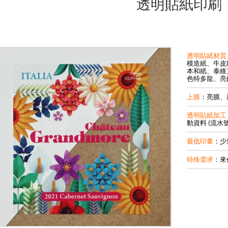
透明貼紙印刷
透明貼紙材質
模造紙、牛皮
本和紙、泰維
色特多龍、亮
上膜
：亮膜、
透明貼紙加工
動資料 (流水號
最低印量
：少
特殊需求
：來