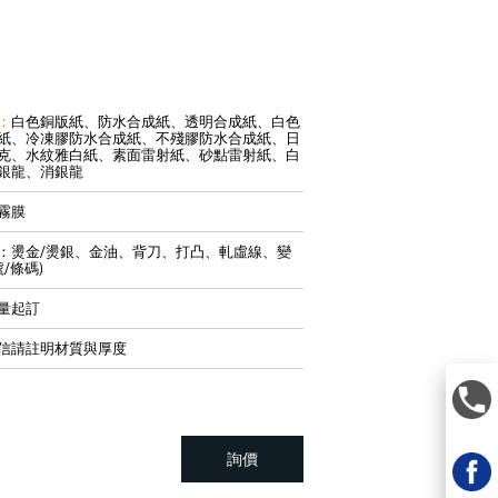
：
白色銅版紙、防水合成紙、透明合成紙、白色
紙、冷凍膠防水合成紙、不殘膠防水合成紙、日
克、水紋雅白紙、素面雷射紙、砂點雷射紙、白
銀龍、消銀龍
霧膜
：燙金/燙銀、金油、背刀、打凸、軋虛線、變
/條碼)
量起訂
信請註明材質與厚度
詢價