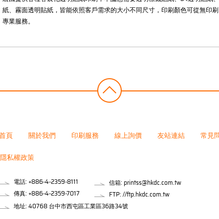
紙、霧面透明貼紙，皆能依照客戶需求的大小不同尺寸，印刷顏色可從無印刷
專業服務。
首頁
關於我們
印刷服務
線上詢價
友站連結
常見
隱私權政策
電話:
+886-4-2359-8111
信箱:
printss@hkdc.com.tw
傳真: +886-4-2359-7017
FTP: //ftp.hkdc.com.tw
地址: 40768 台中市西屯區工業區36路34號